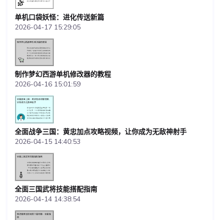
单机口袋妖怪：进化传送新篇
2026-04-17 15:29:05
制作梦幻西游单机修改器的教程
2026-04-16 15:01:59
全面战争三国：黄忠加点攻略视频，让你成为无敌神射手
2026-04-15 14:40:53
全面三国武将技能搭配指南
2026-04-14 14:38:54