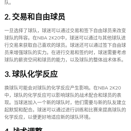
队。
2. 交易和自由球员
一旦选择了球队，球迷可以通过交易和签下自由球员来改变
球队的阵容。在NBA 2K20中，球迷可以通过与其他球队进
行交易来获取自己喜欢的球员。球迷还可以通过签下自由球
员来增强球队的实力。在进行交易和签约时，球迷需要考虑
球队的薪资空间和球员的能力，以及球队的整体战术体系。
3. 球队化学反应
换球队可能会对球队的化学反应产生影响。在NBA 2K20
中，球队的化学反应可以影响球队的战术配合和球员的表
现。当球迷加入一个新的球队时，他们需要与新的队友建立
起默契和配合。球迷可以通过进行训练和比赛来提高球队的
化学反应，以便更好地适应新的球队环境。