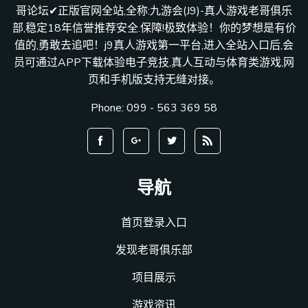
哥论坛✔正版官网全站,全称:九游会(J9)-真人游戏老哥俱乐
部,稳定18年信誉推荐安全.保障!极致体验！你的梦想是有价
值的,勇敢去追吧！j9真人游戏第一平台,进入全站入口后,会
员可通过APP下载体验电子竞技,真人互动与体育类游戏,网
页和手机版支持无缝对接。
Phone: 099 - 563 369 58
导航
首页登录入口
发现老哥俱乐部
项目展示
游戏资讯