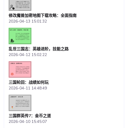
修改魔兽加密地图下载攻略：全面指南
2026-04-13 15:01:32
乱世三国志：英雄进阶，技能之路
2026-04-12 15:02:22
三国轮回：战绩如何玩
2026-04-11 14:48:49
三国群英传7：金币之道
2026-04-10 15:45:07