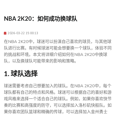
NBA 2K20：如何成功换球队
2026-03-22 15:00:13
在NBA 2K20中，球迷可以扮演自己喜欢的球员，与其他球
队进行比赛。有时候球迷可能会想要换一个球队，体验不同
的挑战和环境。本文将详细介绍如何在NBA 2K20中换球
队，以及换球队可能带来的影响和策略。
1. 球队选择
球迷需要考虑自己想要加入的球队。在NBA 2K20中，每个
球队都有自己的特点和风格。球迷可以根据自己的喜好和游
戏风格来选择一个适合自己的球队。例如，如果你喜欢快节
奏的比赛和高强度的防守，可以选择加入洛杉矶快船队。如
果你喜欢团队篮球和精确的传球，可以选择加入金州勇士