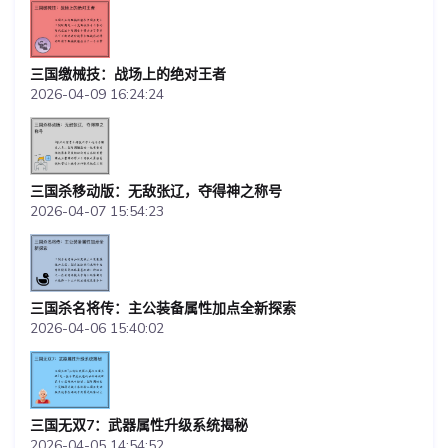
三国缴械技：战场上的绝对王者
2026-04-09 16:24:24
三国杀移动版：无敌张辽，夺得神之称号
2026-04-07 15:54:23
三国杀名将传：主公装备属性加点全新探索
2026-04-06 15:40:02
三国无双7：武器属性升级系统揭秘
2026-04-05 14:54:52