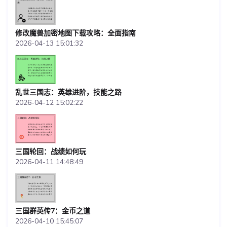
修改魔兽加密地图下载攻略：全面指南
2026-04-13 15:01:32
乱世三国志：英雄进阶，技能之路
2026-04-12 15:02:22
三国轮回：战绩如何玩
2026-04-11 14:48:49
三国群英传7：金币之道
2026-04-10 15:45:07