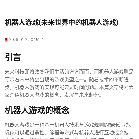
机器人游戏(未来世界中的机器人游戏)
2026-01-22 07:51:49
引言
未来科技即将改变我们生活的方方面面，而机器人游戏则是
预示着未来将会出现的游戏类型之一。随着技术的不断进
步，机器人游戏的实现可能只是时间问题。本篇文章将为大
家介绍机器人游戏的概念、发展与未来趋势。
机器人游戏的概念
机器人游戏是一种基于机器人技术与游戏规则的娱乐活动。
玩家可以通过遥控、编程等方式与机器人进行互动或竞技，