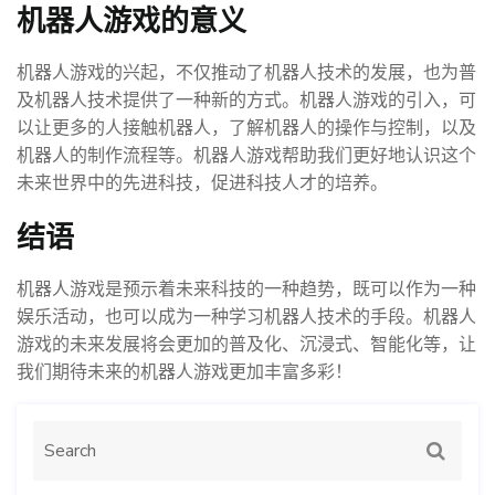
机器人游戏的意义
机器人游戏的兴起，不仅推动了机器人技术的发展，也为普
及机器人技术提供了一种新的方式。机器人游戏的引入，可
以让更多的人接触机器人，了解机器人的操作与控制，以及
机器人的制作流程等。机器人游戏帮助我们更好地认识这个
未来世界中的先进科技，促进科技人才的培养。
结语
机器人游戏是预示着未来科技的一种趋势，既可以作为一种
娱乐活动，也可以成为一种学习机器人技术的手段。机器人
游戏的未来发展将会更加的普及化、沉浸式、智能化等，让
我们期待未来的机器人游戏更加丰富多彩！