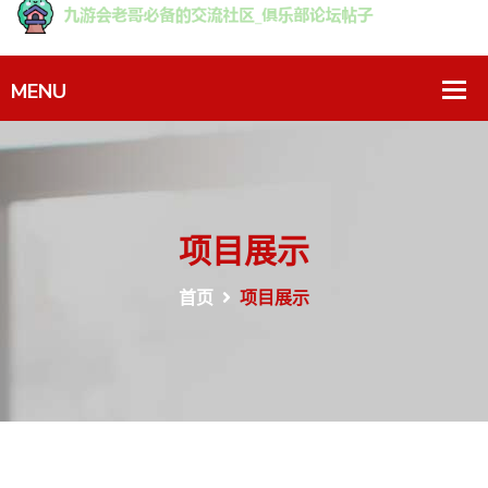
项目展示
首页
项目展示