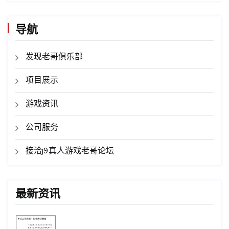
导航
发现老哥俱乐部
项目展示
游戏资讯
公司服务
接洽j9真人游戏老哥论坛
最新资讯