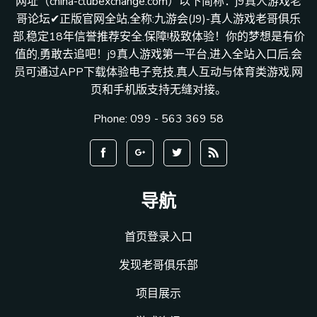
网址（china-clubexchange.com）以下简称：j9真人游戏老
哥论坛✔正版官网全站,全称:九游会(J9)-真人游戏老哥俱乐
部,稳定18年信誉推荐安全.保障!极致体验！你的梦想是有价
值的,勇敢去追吧！j9真人游戏第一平台,进入全站入口后,会
员可通过APP下载体验电子竞技,真人互动与体育类游戏,网
页和手机版支持无缝对接。
Phone: 099 - 563 369 58
导航
首页登录入口
发现老哥俱乐部
项目展示