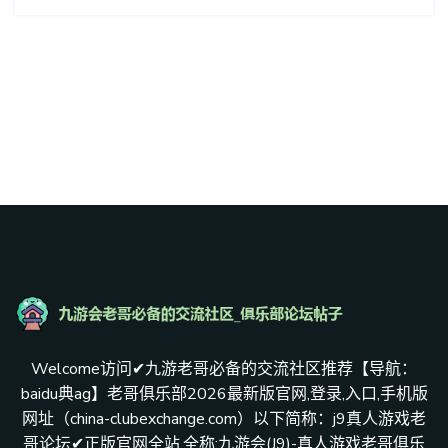
Welcome访问✔九游老哥必备的交流社区推荐【导航：
baidu典ag】老哥俱乐部2026最新版官网,登录,入口,手机版
网址（china-clubexchange.com）以下简称：j9真人游戏老
哥论坛✔正版官网全站,全称:九游会(J9)-真人游戏老哥俱乐