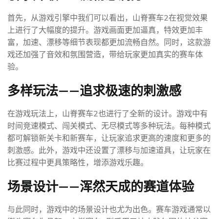
首先，从游戏引擎中我们可以看出，山脊赛车2在视觉效果
上进行了大幅度的提升。游戏画面更加逼真，特效更加丰
富，加速、漂移等细节表现都更加流畅自然。同时，这款游
戏还加强了音效和氛围营造，带给玩家更加真实的赛车体
验。
多样玩法——追求极速的刺激感
在游戏玩法上，山脊赛车2也进行了全新的设计。游戏中有
时间竞速模式、闯关模式、无尽模式等多种玩法。每种模式
都可解锁新关卡和新赛车，让玩家追求更高的速度和更多的
刺激感。此外，游戏中还设置了漂移与加速道具，让玩家在
比赛过程中更具策略性，增添游戏乐趣。
场景设计——浑然天成的赛道体验
与此同时，游戏中的场景设计也尤为出色。赛车游戏通常以