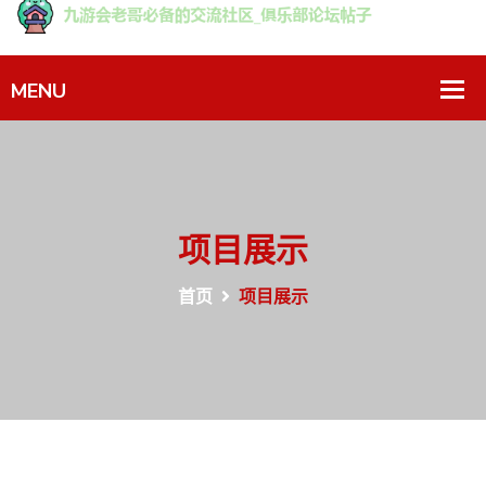
项目展示
首页
项目展示